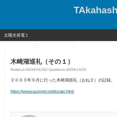
Skip
TAkahashi
to
content
太陽光発電１
木崎湖巡礼（その１）
Posted on
2013年5月18日
Updated on
2025年1月2日
２００３年９月に行った木崎湖巡礼（おね２）の記録。
https://www.puninet.net/kizaki.html