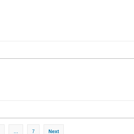
投
…
7
Next