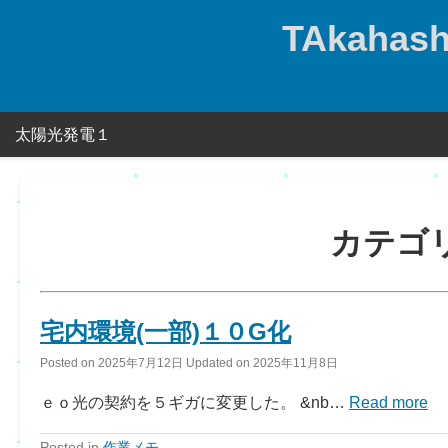
Skip
TAkahashi
to
content
太陽光発電１
カテゴ
宅内環境(一部)１０G化
Posted on
2025年7月12日
Updated on
2025年11月8日
ｅｏ光の契約を５ギガに変更した。 &nb…
Read more
Posted in
作業メモ