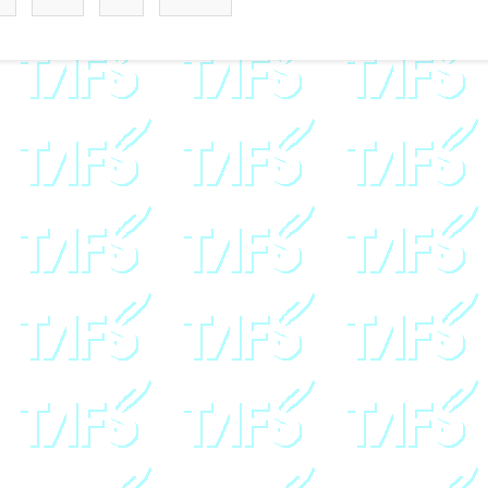
稿
の
ペ
ー
ジ
送
り