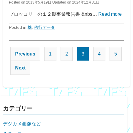
Posted on
2013年5月19日
Updated on
2024年12月31日
ブロッコリーの１２期事業報告書 &nbs…
Read more
Posted in
株
,
移行データ
投
Previous
1
2
3
4
5
稿
Next
の
ペ
ー
ジ
カテゴリー
送
デジカメ画像など
り