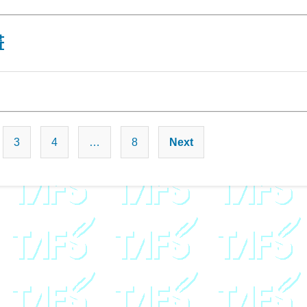
書
投
3
4
…
8
Next
稿
の
ペ
ー
ジ
送