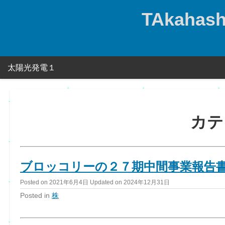
Skip
TAkahashi
to
content
太陽光発電１
カテ
ブロッコリーの２７期中間事業報告
Posted on
2021年6月4日
Updated on
2024年12月31日
Posted in
株