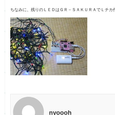
ちなみに、残りのＬＥＤはＧＲ－ＳＡＫＵＲＡでＬチカ
nyoooh