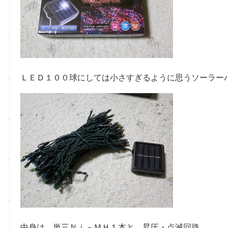
ＬＥＤ１００球にしては小さすぎるように思うソーラー
中身は、単三Ｎｉ－ＭＨ１本と、昇圧・点滅回路。