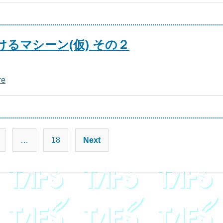
るマシーン(仮) その２
re
投
…
18
Next
稿
の
ペ
ー